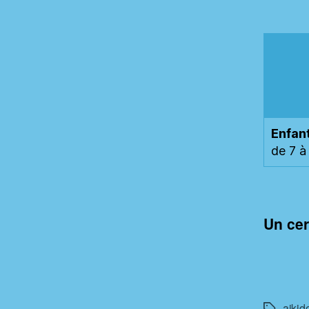
Enfan
de 7 à
Un cer
aikid