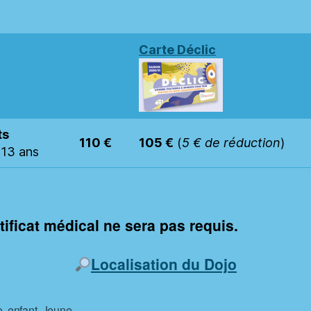
Carte Déclic
ts
110 €
105 €
(
5 € de réduction
)
 13 ans
tificat médical ne sera pas requis.
Localisation du Dojo
o
,
enfant
,
Jeune