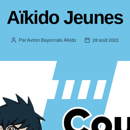
Aïkido Jeunes
Par
Aviron Bayonnais Aïkido
28 août 2022
Auteur
Date
de
de
l’article
l’article