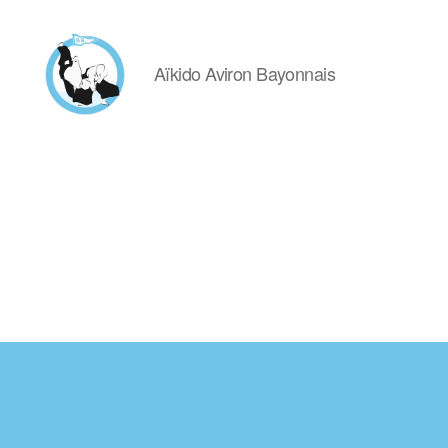
Aïkido Aviron Bayonnais
Aïkido
Aviron
Bayonnais