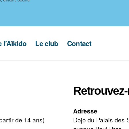
s
 l’Aïkido
Le club
Contact
Retrouvez
Adresse
partir de 14 ans)
Dojo du Palais des 
avenue Paul Pras