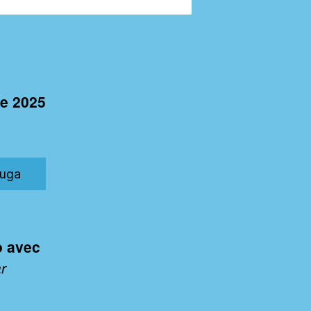
re 2025
auga
o avec
r