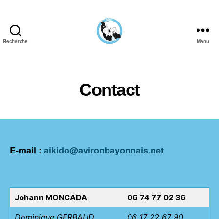
Recherche
Menu
Aïkido
Aviron
Bayonnais
Contact
E-mail :
a
ikido@avironbayonnais.net
Johann MONCADA
06 74 77 02 36
Dominique GERBAUD
06 17 22 67 90