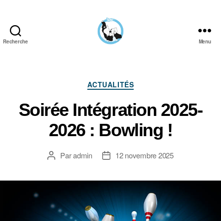
Recherche
Menu
Aïkido
Aviron
Bayonnais
Catégories
ACTUALITÉS
Soirée Intégration 2025-
2026 : Bowling !
Par
admin
12 novembre 2025
Auteur
Date
de
de
l’article
l’article