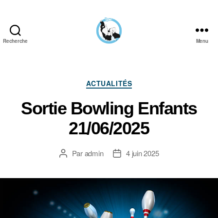
Recherche
Menu
Aïkido
Aviron
Bayonnais
Catégories
ACTUALITÉS
Sortie Bowling Enfants
21/06/2025
Par
admin
4 juin 2025
Auteur
Date
de
de
l’article
l’article