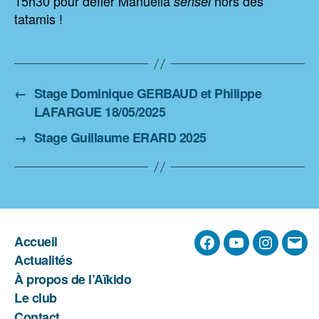
15h30 pour défier Manuella
hors des
sensei
tatamis !
←
Stage Dominique GERBAUD et Philippe
LAFARGUE 18/05/2025
→
Stage Guillaume ERARD 2025
Accueil
Facebook
YouTube
Instagra
E-
Actualités
mail
À propos de l’Aïkido
Le club
Contact