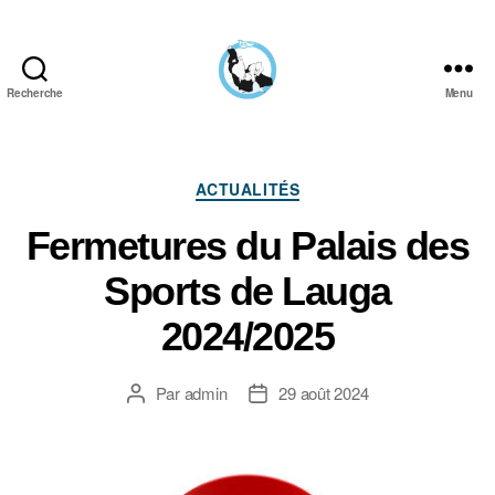
Recherche
Menu
Aïkido
Aviron
Bayonnais
Catégories
ACTUALITÉS
Fermetures du Palais des
Sports de Lauga
2024/2025
Par
admin
29 août 2024
Auteur
Date
de
de
l’article
l’article