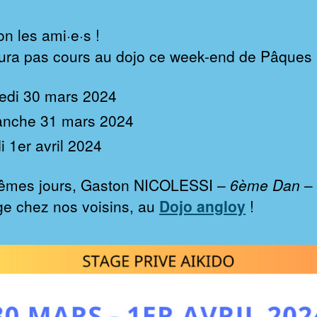
on les ami·e·s !
 aura pas cours au dojo ce week-end de Pâques 
di 30 mars 2024
nche 31 mars 2024
i 1er avril 2024
êmes jours, Gaston NICOLESSI –
6ème Dan
–
ge chez nos voisins, au
Dojo angloy
!