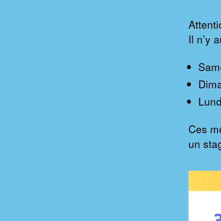
Attenti
Il n’y
Same
Dima
Lund
Ces m
un sta