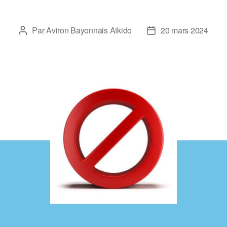
Par
Aviron Bayonnais Aïkido
20 mars 2024
Auteur
Date
de
de
l’article
l’article