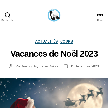
Recherche
Menu
Aïkido
Aviron
Bayonnais
Catégories
ACTUALITÉS
COURS
Vacances de Noël 2023
Par
Aviron Bayonnais Aïkido
15 décembre 2023
Auteur
Date
de
de
l’article
l’article