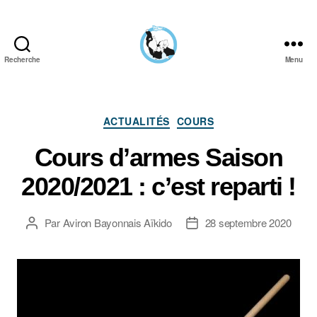
Recherche
Menu
Aïkido
Aviron
Bayonnais
Catégories
ACTUALITÉS
COURS
Cours d’armes Saison
2020/2021 : c’est reparti !
Par
Aviron Bayonnais Aïkido
28 septembre 2020
Auteur
Date
de
de
l’article
l’article