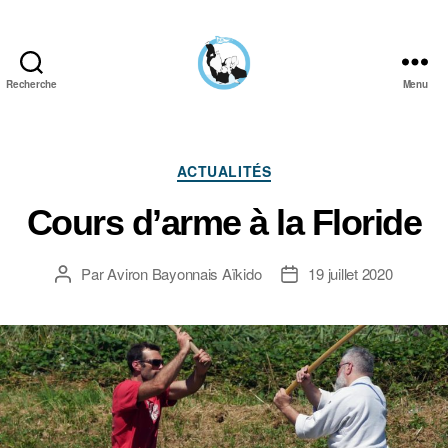
Recherche
Menu
Aïkido
Aviron
Bayonnais
Catégories
ACTUALITÉS
Cours d’arme à la Floride
Par
Aviron Bayonnais Aïkido
19 juillet 2020
Auteur
Date
de
de
l’article
l’article