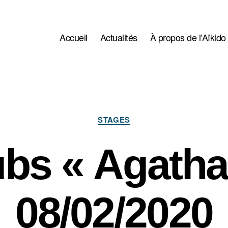
Accueil
Actualités
À propos de l’Aïkido
Catégories
STAGES
ubs « Agath
08/02/2020