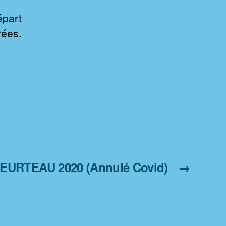
épart
rées.
HEURTEAU 2020 (Annulé Covid)
→