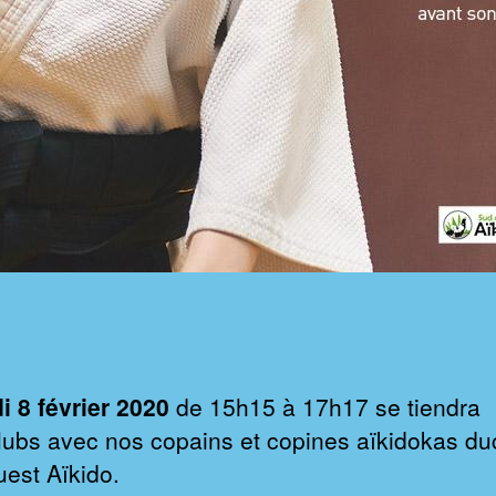
 8 février 2020
de 15h15 à 17h17 se tiendra
rclubs avec nos copains et copines aïkidokas du
est Aïkido.