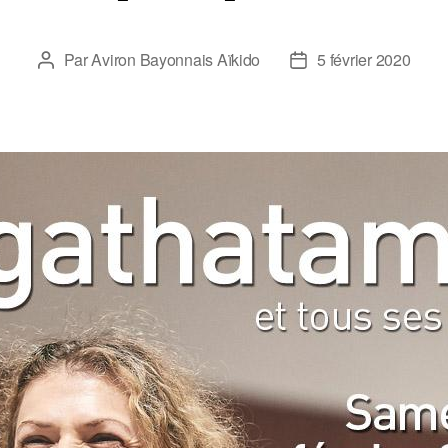
Par
Aviron Bayonnais Aïkido
5 février 2020
Auteur
Date
de
de
l’article
l’article