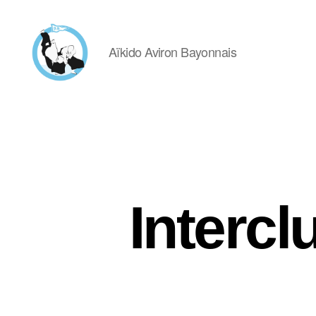
Aïkido Aviron Bayonnais
Aïkido
Aviron
Bayonnais
Intercl