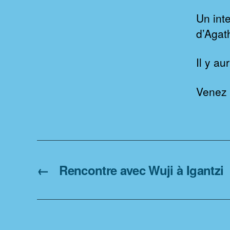
Un inte
d’Agat
Il y a
Venez 
←
Rencontre avec Wuji à Igantzi