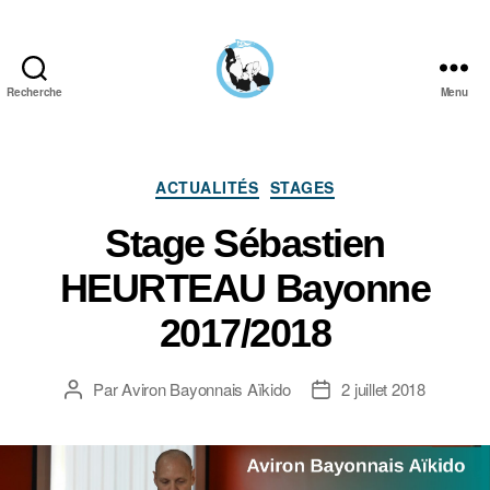
Recherche
Menu
Aïkido
Aviron
Bayonnais
Catégories
ACTUALITÉS
STAGES
Stage Sébastien
HEURTEAU Bayonne
2017/2018
Par
Aviron Bayonnais Aïkido
2 juillet 2018
Auteur
Date
de
de
l’article
l’article