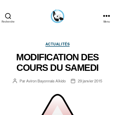
Recherche
Menu
Aïkido
Aviron
Bayonnais
Catégories
ACTUALITÉS
MODIFICATION DES
COURS DU SAMEDI
Par
Aviron Bayonnais Aïkido
29 janvier 2015
Auteur
Date
de
de
l’article
l’article