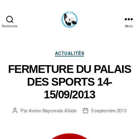
Recherche
Menu
Aïkido
Aviron
Bayonnais
Catégories
ACTUALITÉS
FERMETURE DU PALAIS
DES SPORTS 14-
15/09/2013
Par
Aviron Bayonnais Aïkido
5 septembre 2013
Auteur
Date
de
de
l’article
l’article